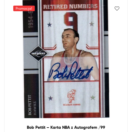
Promocja!
Bob Pettit – Karta
NBA
z
Autografem /99