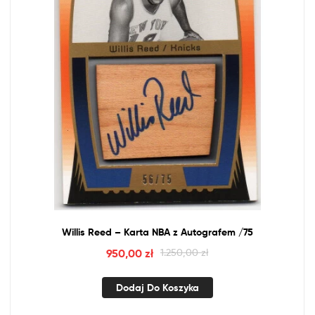
Willis Reed – Karta
NBA
z
Autografem /75
950,00
zł
1.250,00
zł
Dodaj Do Koszyka