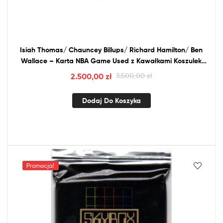
Isiah Thomas/ Chauncey Billups/ Richard Hamilton/ Ben
Wallace – Karta
NBA
Game Used
z
Kawałkami Koszulek
Bgs 9.5 Gem Mint Pop 1 /10
2.500,00
zł
3.500,00
zł
Dodaj Do Koszyka
Promocja!