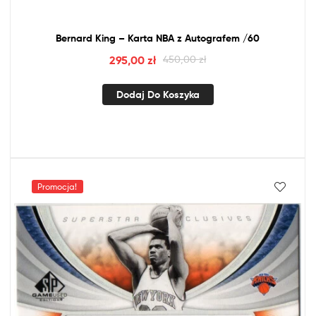
Bernard King – Karta
NBA
z
Autografem /60
295,00
zł
450,00
zł
Dodaj Do Koszyka
Promocja!