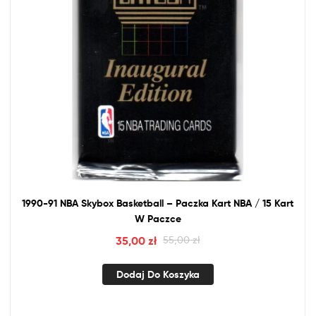
1990-91
NBA
Skybox Basketball – Paczka Kart
NBA
/ 15 Kart
W Paczce
35,00
zł
55,00
zł
Dodaj Do Koszyka