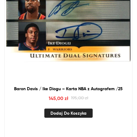
Baron Davis / Ike Diogu – Karta
NBA
z
Autografem /25
145,00
zł
195,00
zł
Dodaj Do Koszyka