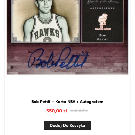
Bob Pettit – Karta
NBA
z
Autografem
350,00
zł
450,00
zł
Dodaj Do Koszyka