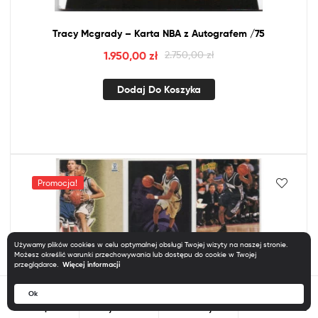
Tracy Mcgrady – Karta
NBA
z
Autografem /75
1.950,00
zł
2.750,00
zł
Dodaj Do Koszyka
Promocja!
Używamy plików cookies w celu optymalnej obsługi Twojej wizyty na naszej stronie.
Możesz określić warunki przechowywania lub dostępu do cookie w Twojej
przeglądarce.
Więcej informacji
0
Ok
Szukaj
Sklep
Moje Konto
Szukaj
Obserwowane