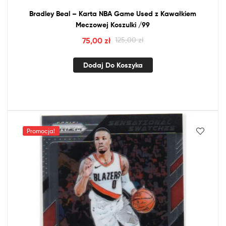
Bradley Beal – Karta
NBA
Game Used
z
Kawałkiem
Meczowej Koszulki /99
75,00
zł
125,00
zł
Dodaj Do Koszyka
Promocja!