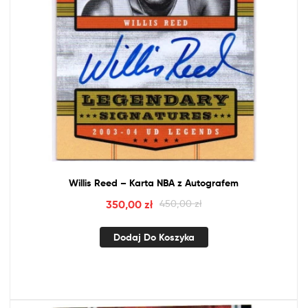
Willis Reed – Karta
NBA
z
Autografem
350,00
zł
450,00
zł
Dodaj Do Koszyka