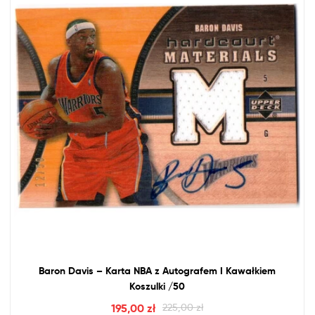
Baron Davis – Karta
NBA
z
Autografem I Kawałkiem
Koszulki /50
195,00
zł
225,00
zł