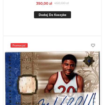
350,00
zł
450,00
zł
Dodaj Do Koszyka
Promocja!