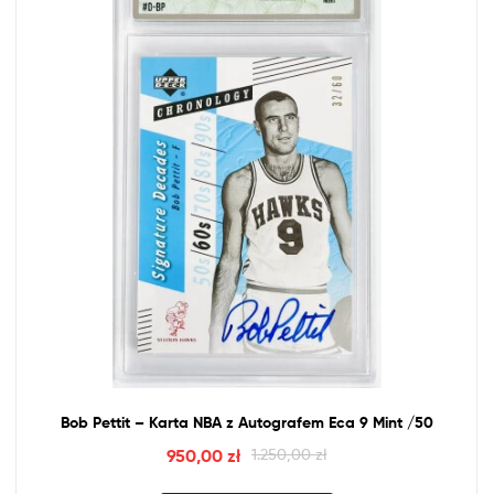
Bob Pettit – Karta
NBA
z
Autografem Eca 9 Mint /50
950,00
zł
1.250,00
zł