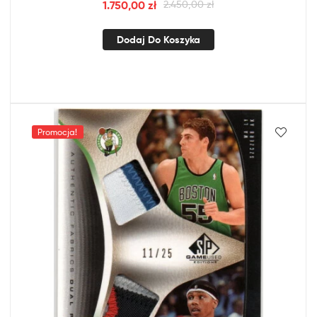
1.750,00
zł
2.450,00
zł
Dodaj Do Koszyka
Promocja!