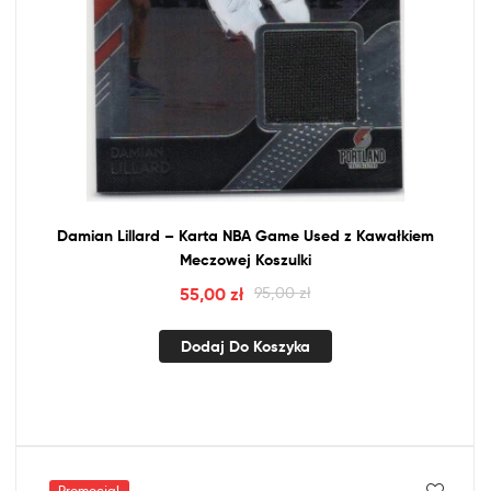
Damian Lillard – Karta
NBA
Game Used
z
Kawałkiem
Meczowej Koszulki
55,00
zł
95,00
zł
Dodaj Do Koszyka
Promocja!