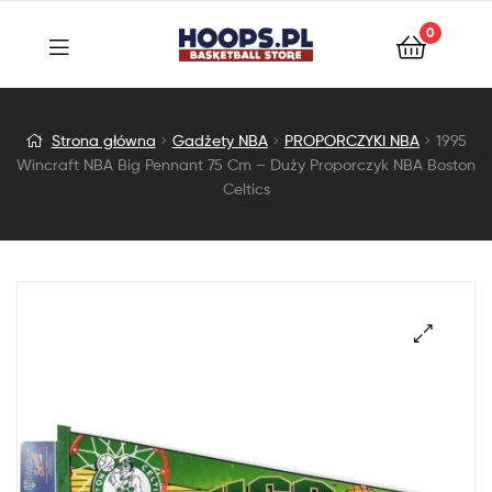
0
1995
Strona główna
Gadżety NBA
PROPORCZYKI NBA
1995
Wincraft NBA Big Pennant 75 Cm – Duży Proporczyk NBA Boston
Wincraft
Celtics
NBA
Big
Pennant
75
Cm
–