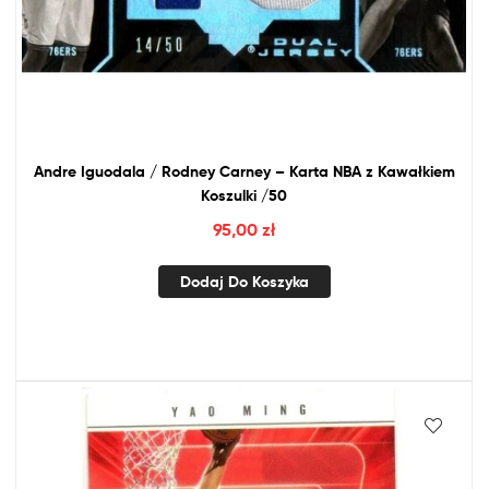
Andre Iguodala / Rodney Carney – Karta
NBA
z
Kawałkiem
Koszulki /50
95,00
zł
Dodaj Do Koszyka