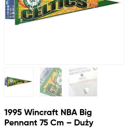
Duży
Proporczyk
NBA
Boston
Celtics
1995 Wincraft
NBA
Big
Pennant 75 Cm – Duży