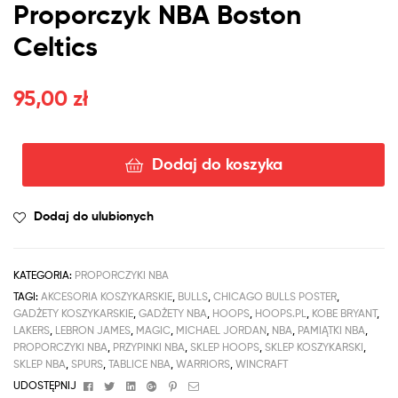
Proporczyk
NBA
Boston
Celtics
95,00
zł
Dodaj do koszyka
Dodaj do ulubionych
KATEGORIA:
PROPORCZYKI NBA
TAGI:
AKCESORIA KOSZYKARSKIE
,
BULLS
,
CHICAGO BULLS POSTER
,
GADŻETY KOSZYKARSKIE
,
GADŻETY NBA
,
HOOPS
,
HOOPS.PL
,
KOBE BRYANT
,
LAKERS
,
LEBRON JAMES
,
MAGIC
,
MICHAEL JORDAN
,
NBA
,
PAMIĄTKI NBA
,
PROPORCZYKI NBA
,
PRZYPINKI NBA
,
SKLEP HOOPS
,
SKLEP KOSZYKARSKI
,
SKLEP NBA
,
SPURS
,
TABLICE NBA
,
WARRIORS
,
WINCRAFT
Facebook
Twitter
Linkedin
Google+
Pinterest
Email
UDOSTĘPNIJ