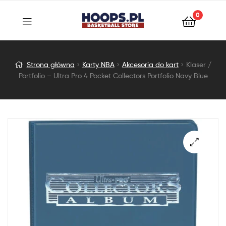
0
Klaser
Strona główna
Karty NBA
Akcesoria do kart
Klaser /
Portfolio – Ultra Pro 4 Pocket Collectors Portfolio Navy Blue
/
Portfolio
–
Ultra
Pro
4
Pocket