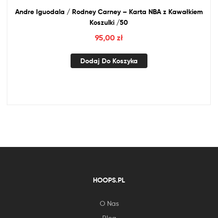
Andre Iguodala / Rodney Carney – Karta
NBA
z
Kawałkiem
Koszulki /50
95,00
zł
Dodaj Do Koszyka
HOOPS.PL
O Nas
Blog