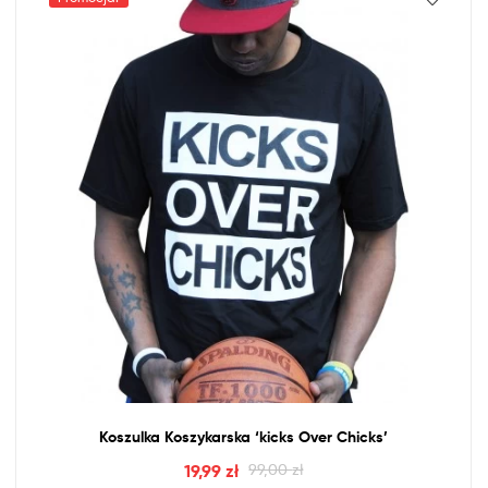
Koszulka Koszykarska ‘kicks Over Chicks’
19,99
zł
99,00
zł