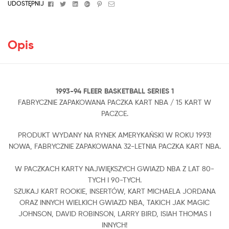
Facebook
Twitter
Linkedin
Google+
Pinterest
Email
UDOSTĘPNIJ
Opis
1993-94 FLEER BASKETBALL SERIES 1
FABRYCZNIE ZAPAKOWANA PACZKA KART NBA
/ 15 KART W
PACZCE.
PRODUKT WYDANY NA RYNEK AMERYKAŃSKI W ROKU 1993!
NOWA, FABRYCZNIE ZAPAKOWANA 32-LETNIA PACZKA KART NBA.
W PACZKACH KARTY NAJWIĘKSZYCH GWIAZD NBA Z LAT 80-
TYCH I 90-TYCH.
SZUKAJ KART ROOKIE, INSERTÓW, KART MICHAELA JORDANA
ORAZ INNYCH WIELKICH GWIAZD NBA, TAKICH JAK MAGIC
JOHNSON, DAVID ROBINSON, LARRY BIRD, ISIAH THOMAS I
INNYCH!