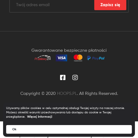
Zapisz się
Gwarantowane bezpieczne płatności
Copyright © 2020
HOOPS.PL
. All Rights Reserved.
Używamy plików cookies w celu optymalnej obsługi Twojej wizyty na naszej stronie.
Możesz określić warunki przechowywania lub dostępu do cookie w Twojej
przeglądarce.
Więcej informacji
0
Ok
Szukaj
Sklep
Moje Konto
Szukaj
Obserwowane