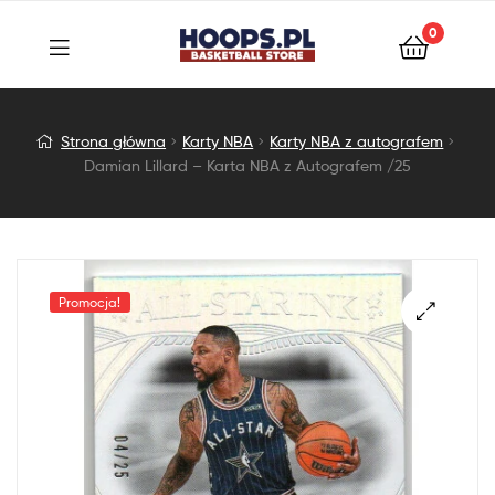
0
Damian
Strona główna
Karty NBA
Karty NBA z autografem
Damian Lillard – Karta NBA z Autografem /25
Lillard
–
Karta
Promocja!
NBA
z
Autografem
/25