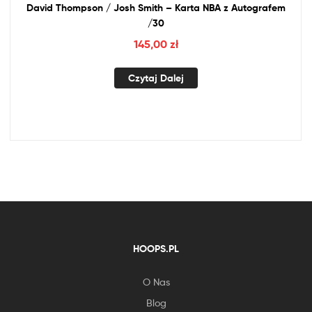
David Thompson / Josh Smith – Karta
NBA
z
Autografem
/30
145,00
zł
Czytaj Dalej
HOOPS.PL
O Nas
Blog