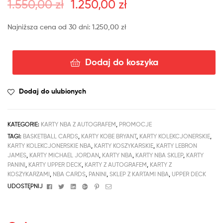
1.550,00
zł
1.250,00
zł
Najniższa cena od 30 dni:
1.250,00
zł
Dodaj do koszyka
Dodaj do ulubionych
KATEGORIE:
KARTY NBA Z AUTOGRAFEM
,
PROMOCJE
TAGI:
BASKETBALL CARDS
,
KARTY KOBE BRYANT
,
KARTY KOLEKCJONERSKIE
,
KARTY KOLEKCJONERSKIE NBA
,
KARTY KOSZYKARSKIE
,
KARTY LEBRON
JAMES
,
KARTY MICHAEL JORDAN
,
KARTY NBA
,
KARTY NBA SKLEP
,
KARTY
PANINI
,
KARTY UPPER DECK
,
KARTY Z AUTOGRAFEM
,
KARTY Z
KOSZYKARZAMI
,
NBA CARDS
,
PANINI
,
SKLEP Z KARTAMI NBA
,
UPPER DECK
Facebook
Twitter
Linkedin
Google+
Pinterest
Email
UDOSTĘPNIJ