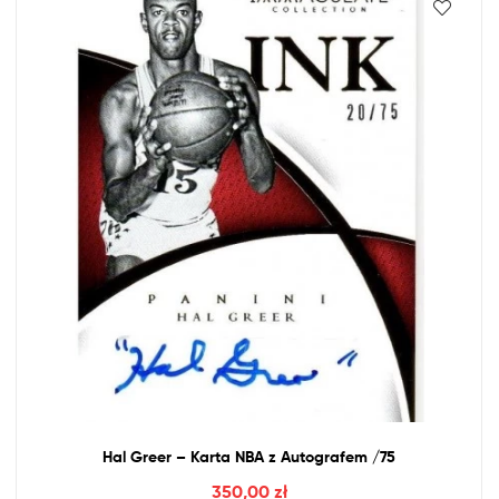
Hal Greer – Karta
NBA
z
Autografem /75
350,00
zł