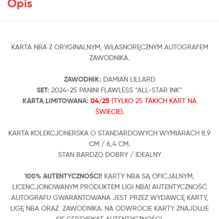
Opis
KARTA NBA Z ORYGINALNYM, WŁASNORĘCZNYM AUTOGRAFEM
ZAWODNIKA.
ZAWODNIK:
DAMIAN LILLARD
SET:
2024-25 PANINI FLAWLESS “ALL-STAR INK”
KARTA LIMITOWANA:
04
/25
(TYLKO 25 TAKICH KART NA
ŚWIECIE).
KARTA KOLEKCJONERSKA O STANDARDOWYCH WYMIARACH 8,9
CM / 6,4 CM.
STAN BARDZO DOBRY / IDEALNY
100% AUTENTYCZNOŚCI!
KARTY NBA SĄ OFICJALNYM,
LICENCJONOWANYM PRODUKTEM LIGI NBA! AUTENTYCZNOŚĆ
AUTOGRAFU GWARANTOWANA JEST PRZEZ WYDAWCĘ KARTY,
LIGĘ NBA ORAZ ZAWODNIKA. NA ODWROCIE KARTY ZNAJDUJE
SIĘ CERTYFIKAT AUTENTYCZNOŚCI.