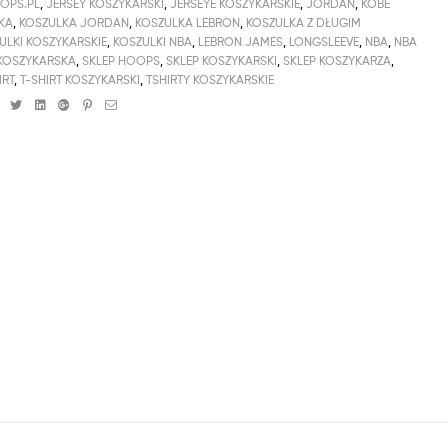
OPS.PL
,
JERSEY KOSZYKARSKI
,
JERSEYE KOSZYKARSKIE
,
JORDAN
,
KOBE
KA
,
KOSZULKA JORDAN
,
KOSZULKA LEBRON
,
KOSZULKA Z DŁUGIM
ULKI KOSZYKARSKIE
,
KOSZULKI NBA
,
LEBRON JAMES
,
LONGSLEEVE
,
NBA
,
NBA
 KOSZYKARSKA
,
SKLEP HOOPS
,
SKLEP KOSZYKARSKI
,
SKLEP KOSZYKARZA
,
IRT
,
T-SHIRT KOSZYKARSKI
,
TSHIRTY KOSZYKARSKIE
Facebook
Twitter
Linkedin
Google+
Pinterest
Email