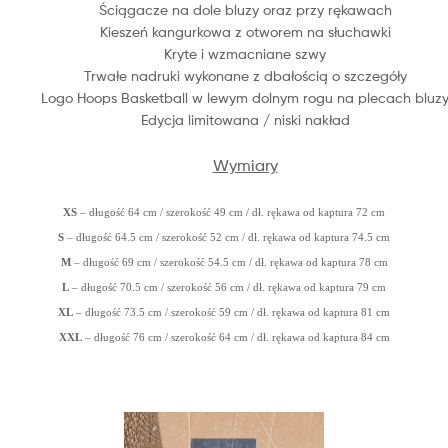
Ściągacze na dole bluzy oraz przy rękawach
Kieszeń kangurkowa z otworem na słuchawki
Kryte i wzmacniane szwy
Trwałe nadruki wykonane z dbałością o szczegóły
Logo Hoops Basketball w lewym dolnym rogu na plecach bluz
Edycja limitowana / niski nakład
Wymiary
XS
– długość 64 cm / szerokość 49 cm / dł. rękawa od kaptura 72 cm
S
– długość 64.5 cm / szerokość 52 cm
/ dł. rękawa od kaptura 74.5 cm
M
– długość 69 cm / szerokość 54.5 cm
/ dł. rękawa od kaptura 78 cm
L
– długość 70.5 cm / szerokość 56 cm
/ dł. rękawa od kaptura 79 cm
XL
– długość 73.5 cm / szerokość 59 cm
/ dł. rękawa od kaptura 81 cm
XXL
– długość 76 cm / szerokość 64 cm
/ dł. rękawa od kaptura 84 cm