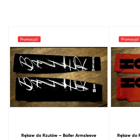
Promocja!
Promocja!
Rękaw
do
Rzutów – Baller Armsleeve
Rękaw
do