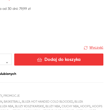
Najniższa cena
Najniższa cena
a od 30 dni:
79,99
zł
od 30 dni:
od 30 dni:
79,99
79,99
zł
zł
Wyczyść
Dodaj do koszyka
ulubionych
ZY
,
PROMOCJE
AN
,
BASKETBALL
,
BLUZA HOT HANDED COLD BLOODED
,
BLUZA
BLUZA NBA
,
BLUZY KOSZYKARSKIE
,
BLUZY NBA
,
CIUCHY NBA
,
HOOPS
,
HOOPS