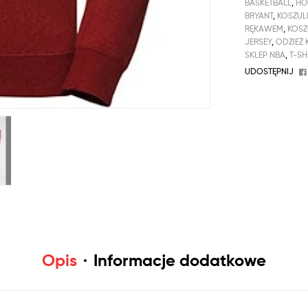
BASKETBALL
,
HO
BRYANT
,
KOSZUL
RĘKAWEM
,
KOSZ
JERSEY
,
ODZIEŻ
SKLEP NBA
,
T-SH
UDOSTĘPNIJ
Opis
Informacje dodatkowe