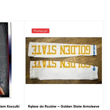
Promocja!
em Koszulki
Rękaw
do
Rzutów – Golden State Armsleeve