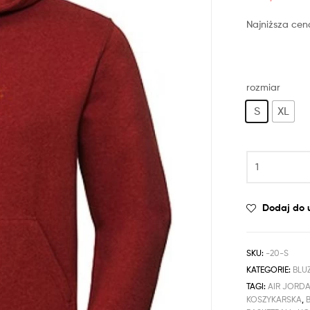
Najniższa cen
rozmiar
S
XL
Dodaj do 
SKU:
-20-S
KATEGORIE:
BLU
TAGI:
AIR JORD
KOSZYKARSKA
,