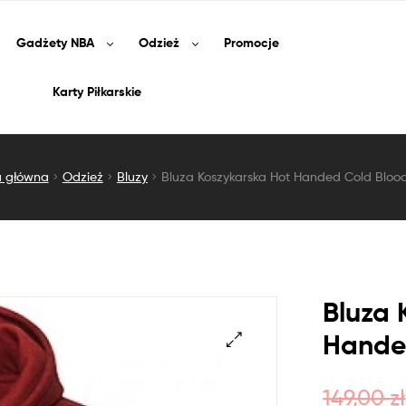
Gadżety
NBA
Odzież
Promocje
Karty Piłkarskie
a główna
Odzież
Bluzy
Bluza Koszykarska Hot Handed Cold Blo
Bluza 
Hande
149,00
zł