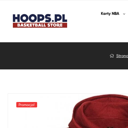
Karty
NBA
Bluza
Stron
Koszykarska
Hot
Handed
Cold
Promocja!
Blooded