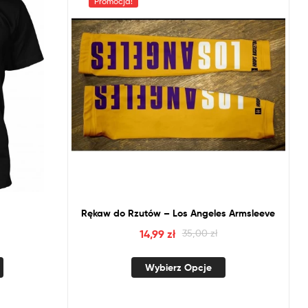
Promocja!
Rękaw
do
Rzutów – Los Angeles Armsleeve
14,99
zł
35,00
zł
Wybierz Opcje