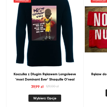
Promocja!
Promocja!
Koszulka
z
Długim Rękawem Longsleeve
Rękaw
do
‘most Dominant Ever’ Shaquille O’neal
39,99
zł
129,00
zł
Wybierz Opcje