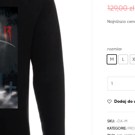
129,00
zł
Najniższa cen
rozmiar
M
L
X
Dodaj do 
SKU:
-DA-M
KATEGORIE:
PR