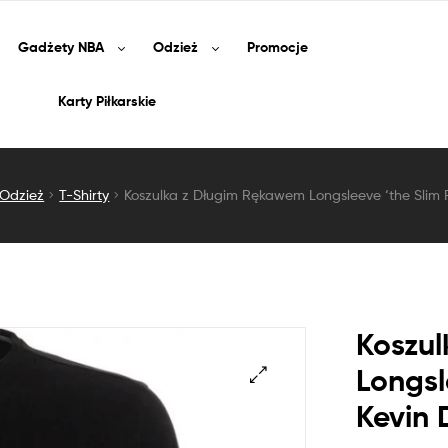
Gadżety
NBA
Odzież
Promocje
Karty Piłkarskie
Odzież
T-Shirty
Koszulka z Długim Rękawem Longsleeve ‘the Slim 
Koszu
Longsl
Kevin 