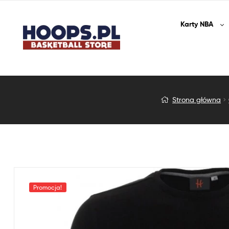
Karty
NBA
Koszulka
Strona główna
z
Długim
Rękawem
Longsleeve
Promocja!
‘the