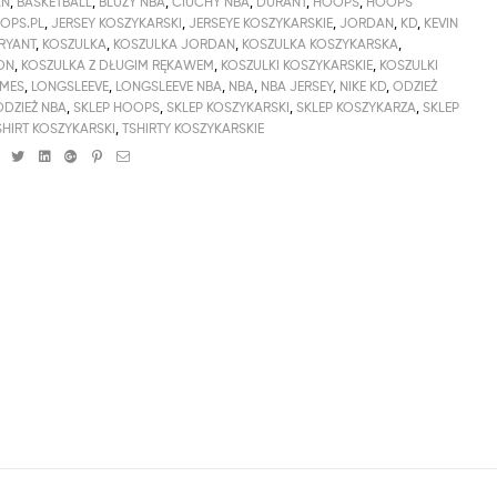
AN
,
BASKETBALL
,
BLUZY NBA
,
CIUCHY NBA
,
DURANT
,
HOOPS
,
HOOPS
OPS.PL
,
JERSEY KOSZYKARSKI
,
JERSEYE KOSZYKARSKIE
,
JORDAN
,
KD
,
KEVIN
RYANT
,
KOSZULKA
,
KOSZULKA JORDAN
,
KOSZULKA KOSZYKARSKA
,
ON
,
KOSZULKA Z DŁUGIM RĘKAWEM
,
KOSZULKI KOSZYKARSKIE
,
KOSZULKI
AMES
,
LONGSLEEVE
,
LONGSLEEVE NBA
,
NBA
,
NBA JERSEY
,
NIKE KD
,
ODZIEŻ
ODZIEŻ NBA
,
SKLEP HOOPS
,
SKLEP KOSZYKARSKI
,
SKLEP KOSZYKARZA
,
SKLEP
SHIRT KOSZYKARSKI
,
TSHIRTY KOSZYKARSKIE
Facebook
Twitter
Linkedin
Google+
Pinterest
Email