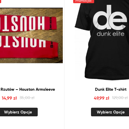
Promocja!
Rzutów – Houston Armsleeve
Dunk Elite T-shirt
14,99
zł
35,00
zł
49,99
zł
129,00
zł
Wybierz Opcje
Wybierz Opcje