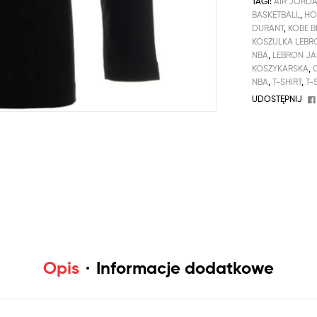
TAGI:
AIR JORD
BASKETBALL
,
HO
DURANT
,
KOBE B
KOSZULKA LEBR
NBA
,
LEBRON J
KOSZYKARSKA
,
NBA
,
T-SHIRT
,
T-
UDOSTĘPNIJ
Opis
Informacje dodatkowe