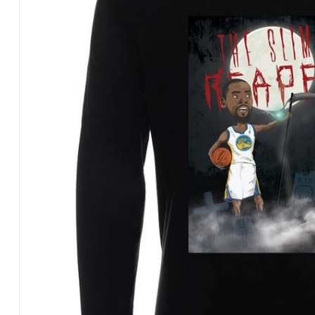
Slim
Reaper’
Kevin
Durant