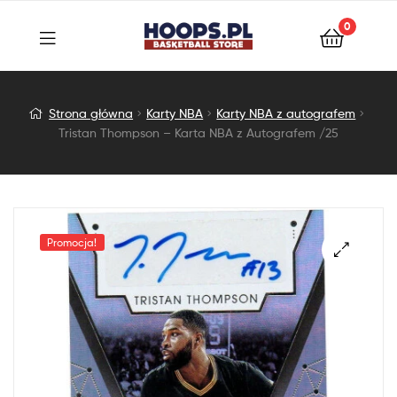
0
Tristan
Strona główna
Karty NBA
Karty NBA z autografem
Tristan Thompson – Karta NBA z Autografem /25
Thompson
–
Karta
Promocja!
NBA
z
Autografem
/25