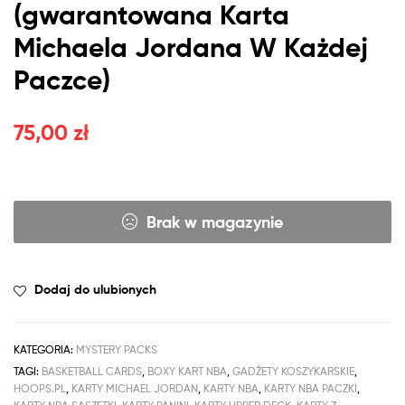
(gwarantowana Karta
Michaela Jordana W Każdej
Paczce)
75,00
zł
Brak w magazynie
Dodaj do ulubionych
KATEGORIA:
MYSTERY PACKS
TAGI:
BASKETBALL CARDS
,
BOXY KART NBA
,
GADŻETY KOSZYKARSKIE
,
HOOPS.PL
,
KARTY MICHAEL JORDAN
,
KARTY NBA
,
KARTY NBA PACZKI
,