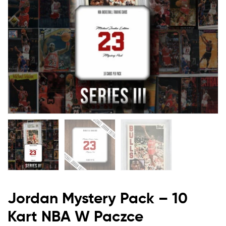
Paczce
(gwarantowana
Karta
Michaela
Jordana
W
Każdej
Paczce)
Jordan Mystery Pack – 10
Kart
NBA
W Paczce