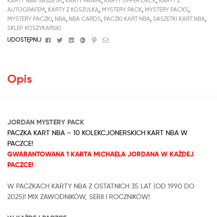
KARTY NBA SASZETKI
,
KARTY PANINI
,
KARTY UPPER DECK
,
KARTY Z
AUTOGRAFEM
,
KARTY Z KOSZULKĄ
,
MYSTERY PACK
,
MYSTERY PACKS
,
MYSTERY PACZKI
,
NBA
,
NBA CARDS
,
PACZKI KART NBA
,
SASZETKI KART NBA
,
SKLEP KOSZYKARSKI
Facebook
Twitter
Linkedin
Google+
Pinterest
Email
UDOSTĘPNIJ
Opis
JORDAN MYSTERY PACK
PACZKA KART NBA – 10 KOLEKCJONERSKICH KART NBA W
PACZCE!
GWARANTOWANA 1 KARTA MICHAELA JORDANA W KAŻDEJ
PACZCE!
W PACZKACH KARTY NBA Z OSTATNICH 35 LAT (OD 1990 DO
2025)! MIX ZAWODNIKÓW, SERII I ROCZNIKÓW!