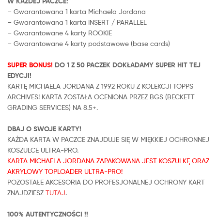
W KAŻDEJ PACZCE:
– Gwarantowana 1 karta Michaela Jordana
– Gwarantowana 1 karta INSERT / PARALLEL
– Gwarantowane 4 karty ROOKIE
– Gwarantowane 4 karty podstawowe (base cards)
SUPER BONUS!
DO 1 Z 50 PACZEK DOKŁADAMY SUPER HIT TEJ
EDYCJI!
KARTĘ MICHAELA JORDANA Z 1992 ROKU Z KOLEKCJI TOPPS
ARCHIVES! KARTA ZOSTAŁA OCENIONA PRZEZ BGS (BECKETT
GRADING SERVICES) NA 8.5+.
DBAJ O SWOJE KARTY!
KAŻDA KARTA W PACZCE ZNAJDUJE SIĘ W MIĘKKIEJ OCHRONNEJ
KOSZULCE ULTRA-PRO.
KARTA MICHAELA JORDANA ZAPAKOWANA JEST KOSZULKĘ ORAZ
AKRYLOWY TOPLOADER ULTRA-PRO!
POZOSTAŁE AKCESORIA DO PROFESJONALNEJ OCHRONY KART
ZNAJDZIESZ
TUTAJ
.
100% AUTENTYCZNOŚCI !!