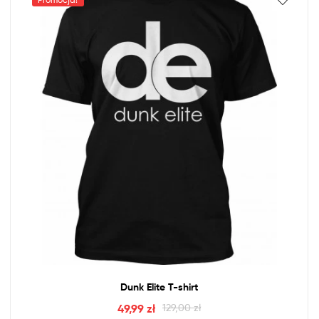
Dunk Elite T-shirt
49,99
zł
129,00
zł