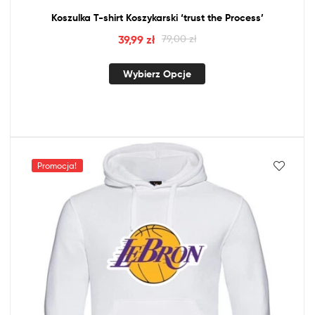
Koszulka T-shirt Koszykarski ‘trust
the
Process’
39,99
zł
79,00
zł
Wybierz Opcje
Promocja!