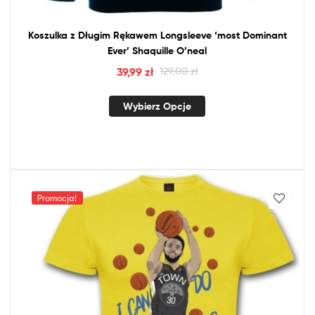
Koszulka
z
Długim Rękawem Longsleeve ‘most Dominant
Ever’ Shaquille O’neal
39,99
zł
129,00
zł
Wybierz Opcje
Promocja!