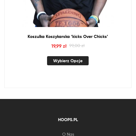
Koszulka Koszykarska ‘kicks Over Chicks’
19,99
zł
99,00
zł
Wybierz Opcje
HOOPS.PL
O Nas