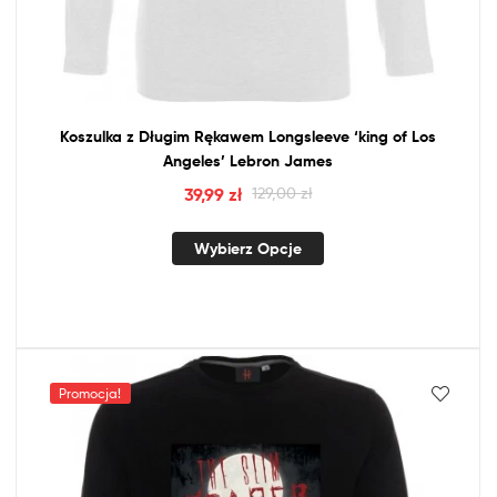
Koszulka
z
Długim Rękawem Longsleeve ‘king
of
Los
Angeles’ Lebron James
39,99
zł
129,00
zł
Wybierz Opcje
Promocja!