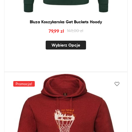
Bluza Koszykarska Get Buckets Hoody
79,99
zł
149,00
zł
Wybierz Opcje
Promocja!