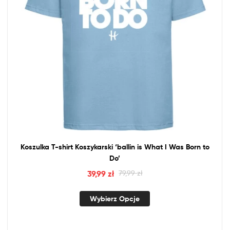
Koszulka T-shirt Koszykarski ‘ballin
is
What I Was Born
to
Do’
39,99
zł
79,99
zł
Wybierz Opcje