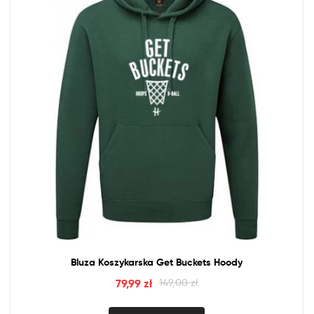
Bluza Koszykarska Get Buckets Hoody
79,99
zł
149,00
zł