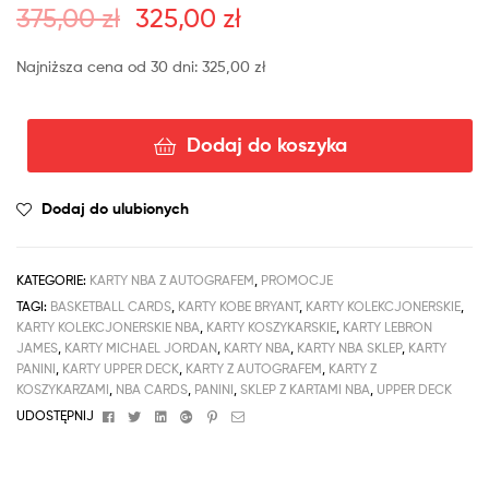
375,00
zł
325,00
zł
Najniższa cena od 30 dni:
325,00
zł
Dodaj do koszyka
Dodaj do ulubionych
KATEGORIE:
KARTY NBA Z AUTOGRAFEM
,
PROMOCJE
TAGI:
BASKETBALL CARDS
,
KARTY KOBE BRYANT
,
KARTY KOLEKCJONERSKIE
,
KARTY KOLEKCJONERSKIE NBA
,
KARTY KOSZYKARSKIE
,
KARTY LEBRON
JAMES
,
KARTY MICHAEL JORDAN
,
KARTY NBA
,
KARTY NBA SKLEP
,
KARTY
PANINI
,
KARTY UPPER DECK
,
KARTY Z AUTOGRAFEM
,
KARTY Z
KOSZYKARZAMI
,
NBA CARDS
,
PANINI
,
SKLEP Z KARTAMI NBA
,
UPPER DECK
Facebook
Twitter
Linkedin
Google+
Pinterest
Email
UDOSTĘPNIJ