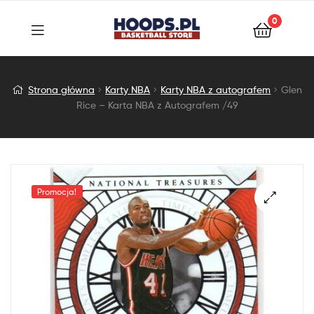
0
Glen
Strona główna
Karty NBA
Karty NBA z autografem
Glen
Rice – Karta NBA z Autografem /49
Rice
–
Karta
Promocja!
NBA
z
Autografem
/49