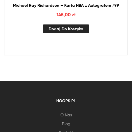
Michael Ray Richardson – Karta
NBA
z
Autografem /99
145,00
zł
Dodaj Do Koszyka
HOOPS.PL
O Nas
Blog