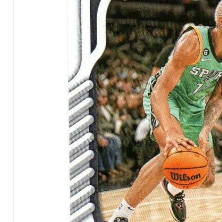
Chronicles
Absolute
Memorabilia
No.107
Rookie
Card