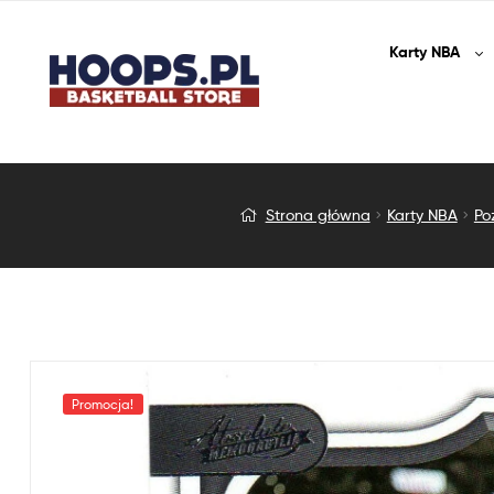
Karty
NBA
Jeremy
Strona główna
Karty NBA
Po
Sochan
–
2022-
23
Promocja!
Panini