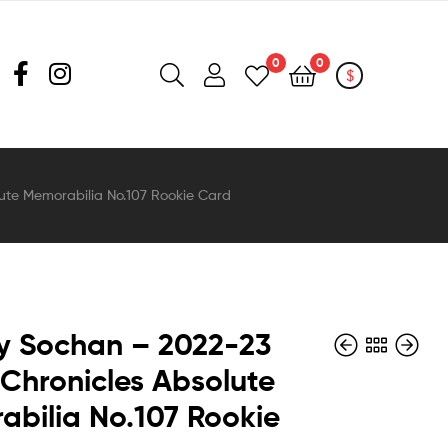
0
0
$
ute Memorabilia No.107 Rookie Card
y Sochan – 2022-23
 Chronicles Absolute
bilia No.107 Rookie
35,00
35,00
zł
zł