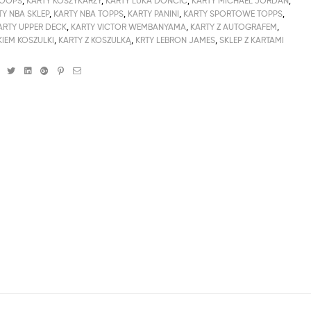
TOOPS
,
KARTY KOSZYKARZY
,
KARTY LUKA DONCIC
,
KARTY MICHAEL JORDAN
,
TY NBA SKLEP
,
KARTY NBA TOPPS
,
KARTY PANINI
,
KARTY SPORTOWE TOPPS
,
ARTY UPPER DECK
,
KARTY VICTOR WEMBANYAMA
,
KARTY Z AUTOGRAFEM
,
IEM KOSZULKI
,
KARTY Z KOSZULKĄ
,
KRTY LEBRON JAMES
,
SKLEP Z KARTAMI
Facebook
Twitter
Linkedin
Google+
Pinterest
Email