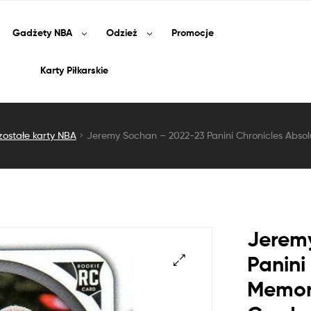
Gadżety
NBA
Odzież
Promocje
Karty Piłkarskie
zostałe karty NBA
Jeremy Sochan – 2022-23 Panini Chronicles Absol
Jerem
Panini
Memora