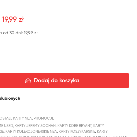
19,99
zł
a od 30 dni:
19,99
zł
Dodaj do koszyka
ulubionych
OSTAŁE KARTY NBA
,
PROMOCJE
ME USED
,
KARTY JEREMY SOCHAN
,
KARTY KOBE BRYANT
,
KARTY
IE
,
KARTY KOLEKCJONERSKIE NBA
,
KARTY KOSZYKARSKIE
,
KARTY