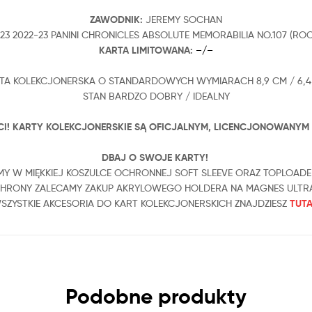
ZAWODNIK:
JEREMY SOCHAN
23 2022-23 PANINI CHRONICLES ABSOLUTE MEMORABILIA NO.107 (RO
KARTA LIMITOWANA:
–/–
TA KOLEKCJONERSKA O STANDARDOWYCH WYMIARACH 8,9 CM / 6,4
STAN BARDZO DOBRY / IDEALNY
I! KARTY KOLEKCJONERSKIE SĄ OFICJALNYM, LICENCJONOWANYM 
DBAJ O SWOJE KARTY!
Y W MIĘKKIEJ KOSZULCE OCHRONNEJ SOFT SLEEVE ORAZ TOPLOADE
OCHRONY ZALECAMY ZAKUP AKRYLOWEGO HOLDERA NA MAGNES ULTRA
SZYSTKIE AKCESORIA DO KART KOLEKCJONERSKICH ZNAJDZIESZ
TUT
Podobne produkty