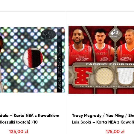
dala – Karta
NBA
z
Kawałkiem
Tracy Mcgrady / Yao Ming / Sha
Koszulki (patch) /10
Luis Scola – Karta
NBA
z
Kawałk
/125
125,00
zł
175,00
zł