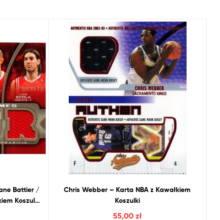
ne Battier /
Chris Webber – Karta
NBA
z
Kawałkiem
iem Koszulki
Koszulki
55,00
zł