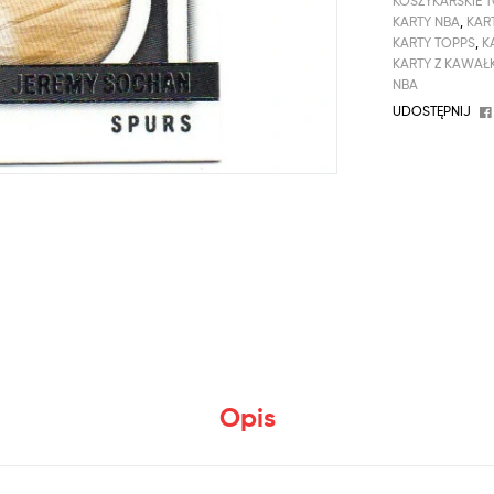
KOSZYKARSKIE 
KARTY NBA
,
KAR
KARTY TOPPS
,
K
KARTY Z KAWAŁK
NBA
UDOSTĘPNIJ
Opis