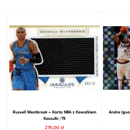
Russell Westbrook – Karta
NBA
z
Kawałkiem
Andre Iguo
Koszulki /75
275,00
zł