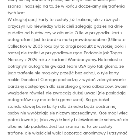
szansa i nadzieja na to, że w końcu doczekamy się trafienia
tych kart.
W drugiej opcji karty te zostały już trafione, ale z różnych
przyczyn lub niewiedzy właścicieli zalegają gdzieś na dnie
pudełka od butów czy w albumie. O ile w przypadku kart z
autografami jest to bardzo mało prawdopodobne (Ultimate
Collection w 2003 roku był to drogi produkt z wysokiej półki i
raczej nie trafiał w przypadkowe ręce. Podobnie jak Topps
Mercury z 2024 roku z kartami Wembanyamy. Natomiast o
potrójnym autografie gwiazd Team USA było tak głośno, że
jego trafienie nie mogłoby przejść bez echa), o tyle karty
rookie Doncica i Currego pochodzą z wydań zdecydowanie
bardziej dostępnych dla szerokiego grona odbiorców. Swoim
wyglądem również nie zwracają dużej uwagi (nie posiadają
autografów czy materiału game used). Są grubości
standardowej base karty i dla dziecka bądź postronnej
osoby nie wyróżniają się niczym szczególnym. Ktoś mógł wiec
potraktować je, jako zwykłe karty i nieświadomie schować do
albumu lub pudełka. Jest też szansa na to, że zostały
trafione, ale właściciel wolał pozostać anonimowy i utrzymać