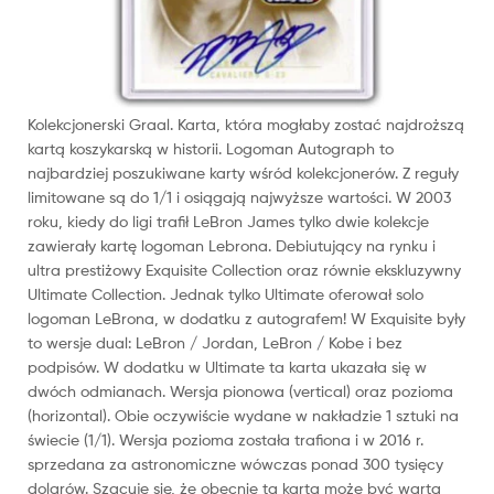
Kolekcjonerski Graal. Karta, która mogłaby zostać najdroższą
kartą koszykarską w historii. Logoman Autograph to
najbardziej poszukiwane karty wśród kolekcjonerów. Z reguły
limitowane są do 1/1 i osiągają najwyższe wartości. W 2003
roku, kiedy do ligi trafił LeBron James tylko dwie kolekcje
zawierały kartę logoman Lebrona. Debiutujący na rynku i
ultra prestiżowy Exquisite Collection oraz równie ekskluzywny
Ultimate Collection. Jednak tylko Ultimate oferował solo
logoman LeBrona, w dodatku z autografem! W Exquisite były
to wersje dual: LeBron / Jordan, LeBron / Kobe i bez
podpisów. W dodatku w Ultimate ta karta ukazała się w
dwóch odmianach. Wersja pionowa (vertical) oraz pozioma
(horizontal). Obie oczywiście wydane w nakładzie 1 sztuki na
świecie (1/1). Wersja pozioma została trafiona i w 2016 r.
sprzedana za astronomiczne wówczas ponad 300 tysięcy
dolarów. Szacuje się, że obecnie ta karta może być warta