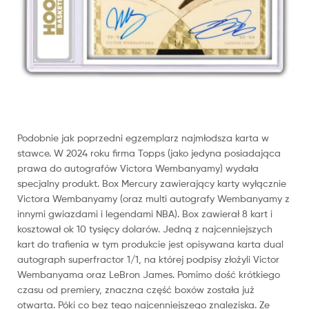
Podobnie jak poprzedni egzemplarz najmłodsza karta w
stawce. W 2024 roku firma Topps (jako jedyna posiadająca
prawa do autografów Victora Wembanyamy) wydała
specjalny produkt. Box Mercury zawierający karty wyłącznie
Victora Wembanyamy (oraz multi autografy Wembanyamy z
innymi gwiazdami i legendami NBA). Box zawierał 8 kart i
kosztował ok 10 tysięcy dolarów. Jedną z najcenniejszych
kart do trafienia w tym produkcie jest opisywana karta dual
autograph superfractor 1/1, na której podpisy złożyli Victor
Wembanyama oraz LeBron James. Pomimo dość krótkiego
czasu od premiery, znaczna część boxów została już
otwarta. Póki co bez tego najcenniejszego znaleziska. Ze