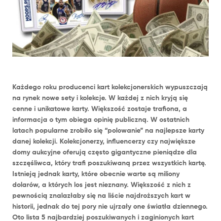
Każdego roku producenci kart kolekcjonerskich wypuszczają
na rynek nowe sety i kolekcje. W każdej z nich kryją się
cenne i unikatowe karty. Większość zostaje trafiona, a
informacja o tym obiega opinię publiczną. W ostatnich
latach popularne zrobiło się “polowanie” na najlepsze karty
danej kolekcji. Kolekcjonerzy, influencerzy czy największe
domy aukcyjne oferują często gigantyczne pieniądze dla
szczęśliwca, który trafi poszukiwaną przez wszystkich kartę.
Istnieją jednak karty, które obecnie warte są miliony
dolarów, a których los jest nieznany. Większość z nich z
pewnością znalazłaby się na liście najdroższych kart w
historii, jednak do tej pory nie ujrzały one światła dziennego.
Oto lista 5 najbardziej poszukiwanych i zaginionych kart