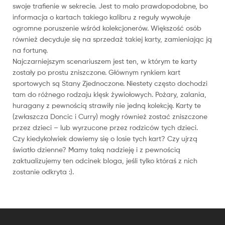
swoje trafienie w sekrecie. Jest to mało prawdopodobne, bo
informacja o kartach takiego kalibru z reguły wywołuje
ogromne poruszenie wśród kolekcjonerów. Większość osób
również decyduje się na sprzedaż takiej karty, zamieniając ją
na fortunę.
Najczarniejszym scenariuszem jest ten, w którym te karty
zostały po prostu zniszczone. Głównym rynkiem kart
sportowych są Stany Zjednoczone. Niestety często dochodzi
tam do różnego rodzaju klęsk żywiołowych. Pożary, zalania,
huragany z pewnością strawiły nie jedną kolekcję. Karty te
(zwłaszcza Doncic i Curry) mogły również zostać zniszczone
przez dzieci – lub wyrzucone przez rodziców tych dzieci.
Czy kiedykolwiek dowiemy się o losie tych kart? Czy ujrzą
światło dzienne? Mamy taką nadzieję i z pewnością
zaktualizujemy ten odcinek bloga, jeśli tylko któraś z nich
zostanie odkryta :).