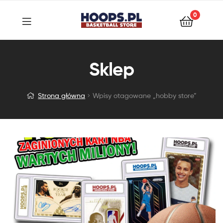
0
Sklep
Strona główna
Wpisy otagowane „hobby store”