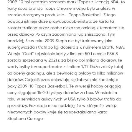
2009-10 był ostatnim sezonem marki Topps z licencją NBA, to
karty spod brandu Topps Chrome można było znaleźć w
szeroko dostępnym produkcie – Topps Basketball. Z tego
powodu istnieje duże prawdopodobieństwo, że karta ta
została trafiona przez osobę niezaznajomioną z tematem lub
przez dziecko. Po czym zapomniana lub zniszczona. Tym
bardziej, że w roku 2009 Steph nie był traktowany jako
supergwiazda i trafił do ligi dopiero z 7. numerem Draftu NBA.
Wersja “Gold” tej właśnie karty z limitem 50 i ocenie PSA 8
została sprzedana w 2021 r. za blisko pół miliona dolarów. Ile
warty byłby ten superfractor z limitem 1/1? Dużo zależy tutaj
od oceny gradingu, ale z pewnością byłoby to kilka milionów
dolarów. Co jakiś czas pojawiają się fabrycznie zamknięte
boxy 2009-10 Topps Basketball. Te w wersji hobby osiągają
ceny sięgające 15-20 tysięcy dolarów za box. W ostatnim
roku w serwisach aukcyjnych w USA tylko 8 boxów trafiło do
sprzedaży. Pozostaje mieć nadzieję, że w którymś z wciąż
nieotwartych boxów kryje się ta spektakularna karta
Stephena Currego.