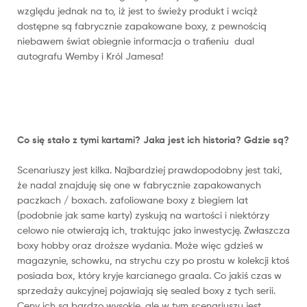
względu jednak na to, iż jest to świeży produkt i wciąż
dostępne są fabrycznie zapakowane boxy, z pewnością
niebawem świat obiegnie informacja o trafieniu dual
autografu Wemby i Król Jamesa!
Co się stało z tymi kartami? Jaka jest ich historia? Gdzie są?
Scenariuszy jest kilka. Najbardziej prawdopodobny jest taki,
że nadal znajduję się one w fabrycznie zapakowanych
paczkach / boxach. zafoliowane boxy z biegiem lat
(podobnie jak same karty) zyskują na wartości i niektórzy
celowo nie otwierają ich, traktując jako inwestycję. Zwłaszcza
boxy hobby oraz droższe wydania. Może więc gdzieś w
magazynie, schowku, na strychu czy po prostu w kolekcji ktoś
posiada box, który kryje karcianego graala. Co jakiś czas w
sprzedaży aukcyjnej pojawiają się sealed boxy z tych serii.
Ceny ich są bardzo wysokie, ale w tym scenariuszu jest