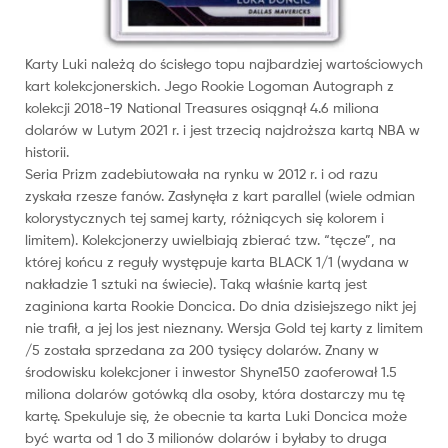
Karty Luki należą do ścisłego topu najbardziej wartościowych
kart kolekcjonerskich. Jego Rookie Logoman Autograph z
kolekcji 2018-19 National Treasures osiągnął 4.6 miliona
dolarów w Lutym 2021 r. i jest trzecią najdroższa kartą NBA w
historii.
Seria Prizm zadebiutowała na rynku w 2012 r. i od razu
zyskała rzesze fanów. Zasłynęła z kart parallel (wiele odmian
kolorystycznych tej samej karty, różniących się kolorem i
limitem). Kolekcjonerzy uwielbiają zbierać tzw. “tęcze”, na
której końcu z reguły występuje karta BLACK 1/1 (wydana w
nakładzie 1 sztuki na świecie). Taką właśnie kartą jest
zaginiona karta Rookie Doncica. Do dnia dzisiejszego nikt jej
nie trafił, a jej los jest nieznany. Wersja Gold tej karty z limitem
/5 została sprzedana za 200 tysięcy dolarów. Znany w
środowisku kolekcjoner i inwestor Shyne150 zaoferował 1.5
miliona dolarów gotówką dla osoby, która dostarczy mu tę
kartę. Spekuluje się, że obecnie ta karta Luki Doncica może
być warta od 1 do 3 milionów dolarów i byłaby to druga