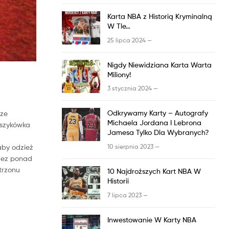
Karta
NBA
z
Historią Kryminalną
W Tle…
25 lipca 2024 —
Nigdy Niewidziana Karta Warta
Miliony!
3 stycznia 2024 —
Odkrywamy Karty – Autografy
sze
Michaela Jordana I Lebrona
oszykówka
Jamesa Tylko Dla Wybranych?
10 sierpnia 2023 —
aby odzież
rzez ponad
trzonu
10 Najdroższych Kart
NBA
W
Historii
7 lipca 2023 —
Inwestowanie W Karty
NBA