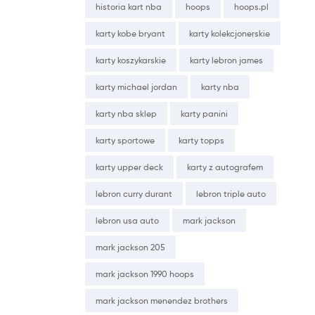
historia kart nba
hoops
hoops.pl
karty kobe bryant
karty kolekcjonerskie
karty koszykarskie
karty lebron james
karty michael jordan
karty nba
karty nba sklep
karty panini
karty sportowe
karty topps
karty upper deck
karty z autografem
lebron curry durant
lebron triple auto
lebron usa auto
mark jackson
mark jackson 205
mark jackson 1990 hoops
mark jackson menendez brothers