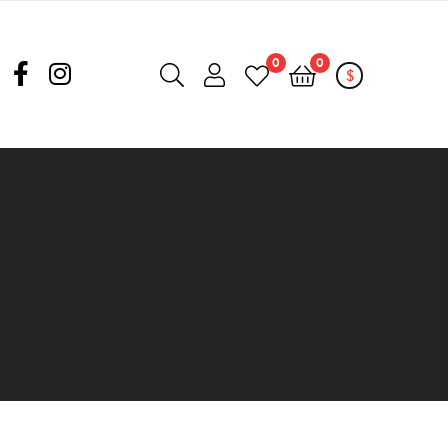
0
0
$