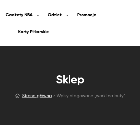
Gadżety
NBA
Odzież
Promocje
Karty Piłkarskie
Sklep
Strona główna
Wpisy otagowane „worki na buty”