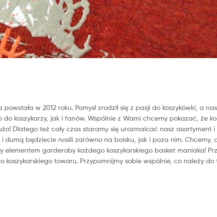
 powstała w 2012 roku. Pomysł zrodził się z pasji do koszykówki, a na
o do koszykarzy, jak i fanów. Wspólnie z Wami chcemy pokazać, że k
dużo! Dlatego też cały czas staramy się urozmaicać nasz asortyment i
i dumą będziecie nosili zarówno na boisku, jak i poza nim. Chcemy, 
były elementem garderoby każdego koszykarskiego basket maniaka! P
oro koszykarskiego towaru. Przypomnijmy sobie wspólnie, co należy do 