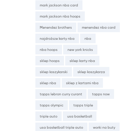
mark jackson nba card
mark jackson nba hoops
Menendez brothers
menendez nba card
najdroższe karty nba
nba
nba hoops
new york knicks
sklep hoops
sklep karty nba
sklep koszykarski
sklep koszykarza
sklep nba
sklep z kartami nba
topps lebron curry curant
topps now
topps olympic
topps triple
triple auto
usa basketball
usa basketball triple auto
worki na buty