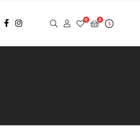
0
0
$