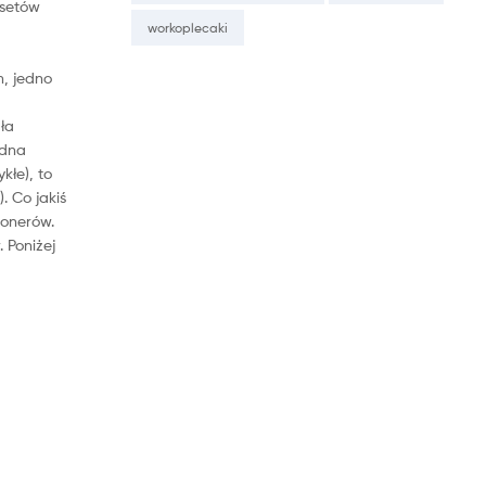
 setów
workoplecaki
m, jedno
ała
adna
kłe), to
). Co jakiś
jonerów.
 Poniżej