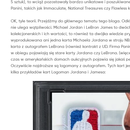
5 sztuk), to wciąż pozostawały bardzo unikatowe i poszukiwane
Panini, takich jak Immaculate, National Treasures czy Flawles
OK, tyle teorii. Przejdźmy do głównego tematu tego bloga. Od
nie ulega wątpliwości. Michael Jordan i LeBron James to dwóch 
kolekcjonerskich i ich wartości, to również ta dwójka wiedzie pr
wyprodukowana ani jedna karta Michaela Jordana w stroju NBA
karta z autografem LeBrona (również kontrakt z UD. Firma Pan
w obiegu pojawiają się stare karty Jordana czy LeBrona. (wię
czas w amerykańskich domach aukcyjnych pojawia się jakaś p
Oczywiście najdroższe są logomany z autografem. Tych kart jest
kilka przykładów kart Logoman Jordana i Jamesa: