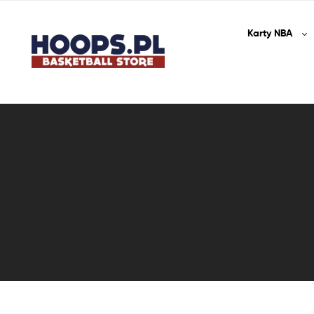
Karty
NBA