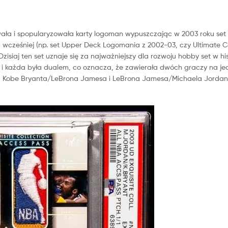
ała i spopularyzowała karty logoman wypuszczając w 2003 roku set 
ż wcześniej (np. set Upper Deck Logomania z 2002-03, czy Ultimate Co
zisiaj ten set uznaje się za najważniejszy dla rozwoju hobby set w his
oman i każda była dualem, co oznacza, że zawierała dwóch graczy na je
a, Kobe Bryanta/LeBrona Jamesa i LeBrona Jamesa/Michaela Jordan