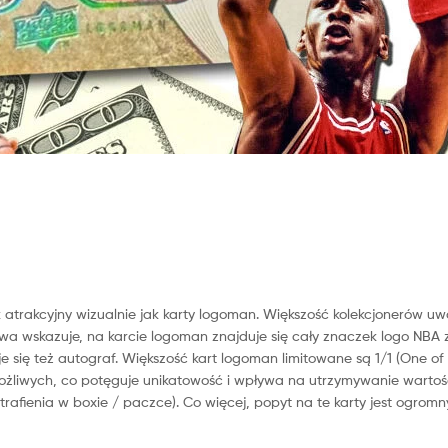
k atrakcyjny wizualnie jak karty logoman. Większość kolekcjonerów u
a wskazuje, na karcie logoman znajduje się cały znaczek logo NBA z
 się też autograf.
Większość kart logoman
limitowane są 1/1 (One of
 możliwych, co potęguje unikatowość i wpływa na u
trzymywanie wartośc
trafienia w boxie / paczce).
Co więcej, popyt na te karty jest ogromn