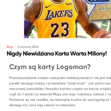
Blog
3 stycznia 2024
Nigdy Niewidziana Karta Warta Miliony!
Czym są karty Logoman?
Prawdopodobnie żaden rodzaj kart kolekcjonerskich nie jest ta
perełki swojego hobby i prawdziwe “białe kruki”.
Jak sama nazw
meczowej zawodnika.
Ponadto bardzo często na karcie znajduje
czyli do 1 sztuki na świecie! Mają one więc najniższy nakład z
Ponieważ są tak rzadkie, są niezwykle trudne do wyciągnięcia (
d
latego ich ceny biją rekord za rekordem.