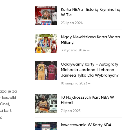
Karta
NBA
z
Historią Kryminalną
W Tle…
25 lipca 2024 —
Nigdy Niewidziana Karta Warta
Miliony!
3 stycznia 2024 —
Odkrywamy Karty – Autografy
Michaela Jordana I Lebrona
Jamesa Tylko Dla Wybranych?
10 sierpnia 2023 —
waża je
za
10 Najdroższych Kart
NBA
W
 koszulki
Historii
 One),
i kart.
7 lipca 2023 —
y,
Inwestowanie W Karty
NBA