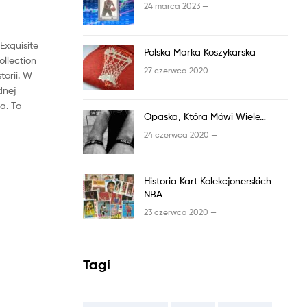
24 marca 2023 —
Exquisite
Polska Marka Koszykarska
llection
27 czerwca 2020 —
torii. W
dnej
a.
To
Opaska, Która Mówi Wiele…
24 czerwca 2020 —
Historia Kart Kolekcjonerskich
NBA
23 czerwca 2020 —
Tagi