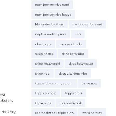
mark jackson nba card
mark jackson nba hoops
Menendez brothers
menendez nba card
najdroższe karty nba
nba
nba hoops
new york knicks
sklep hoops
sklep karty nba
sklep koszykarski
sklep koszykarza
sklep nba
sklep z kartami nba
topps lebron curry curant
topps now
topps olympic
topps triple
ch).
kiedy to
triple auto
usa basketball
 do 3 czy
usa basketball triple auto
worki na buty