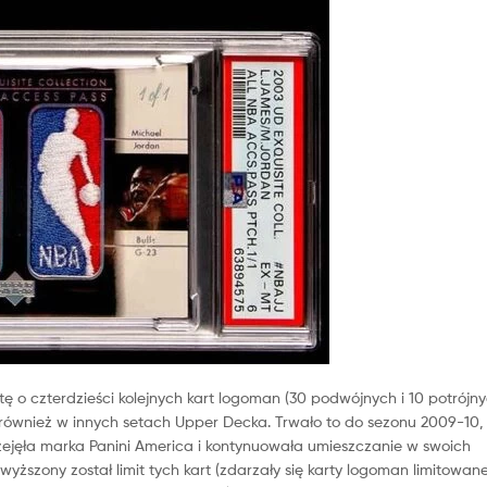
 o czterdzieści kolejnych kart logoman (30 podwójnych i 10 potrójny
 również w innych setach Upper Decka. Trwało to do sezonu 2009-10, 
rzejęła marka Panini America i kontynuowała umieszczanie w swoich
szony został limit tych kart (zdarzały się karty logoman limitowane