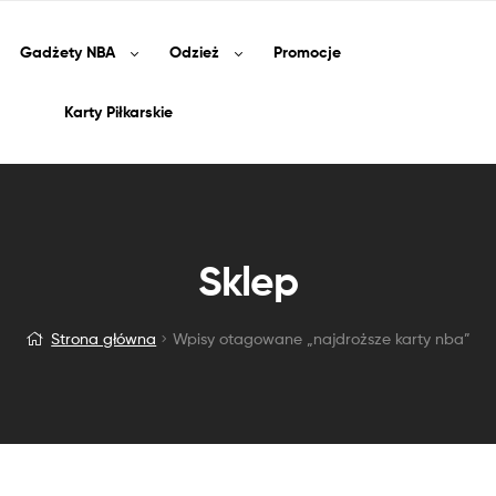
Gadżety
NBA
Odzież
Promocje
Karty Piłkarskie
Sklep
Strona główna
Wpisy otagowane „najdroższe karty nba”