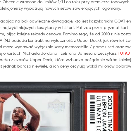
. Obecnie wrócono do limitów 1/1 i co roku przy premierze topowych
s kolekcjonerzy wypatrują nowych setów zawierających logomany.
kładając na bok odwieczne dywagacje, kto jest koszykarskim GOAT’e
najwybitniejszych koszykarzy w historii. Patrząc przez pryzmat kart
ym, bijąc kolejne rekordy cenowe. Pomimo tego, że od 2010 r. nie zost
 (MJ posiada kontrakt na wyłączność z Upper Deck), jak również ż
ini może wydawać wyłącznie karty memorabilia / game used oraz zwy
cej o kartach Michaela Jordana i LeBrona Jamesa przeczytasz
TUTAJ
erełka z czasów Upper Deck, która wzbudza pożądanie wśród kolekc
 jednak bardzo niewiele, a ich ceny oscylują wokół milionów dolarów.