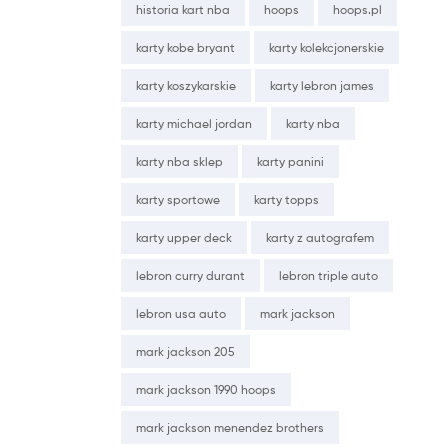
historia kart nba
hoops
hoops.pl
karty kobe bryant
karty kolekcjonerskie
karty koszykarskie
karty lebron james
karty michael jordan
karty nba
karty nba sklep
karty panini
karty sportowe
karty topps
karty upper deck
karty z autografem
lebron curry durant
lebron triple auto
lebron usa auto
mark jackson
mark jackson 205
mark jackson 1990 hoops
mark jackson menendez brothers