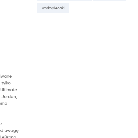
workoplecaki
kiwane
 tylko
 Ultimate
/ Jordan,
ioma
 z
pod uwagę
 LeBrona