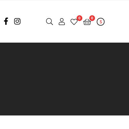
0
0
$