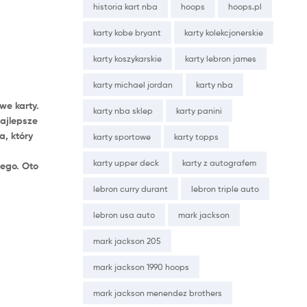
historia kart nba
hoops
hoops.pl
karty kobe bryant
karty kolekcjonerskie
karty koszykarskie
karty lebron james
karty michael jordan
karty nba
we karty.
karty nba sklep
karty panini
najlepsze
a, który
karty sportowe
karty topps
karty upper deck
karty z autografem
nego. Oto
lebron curry durant
lebron triple auto
lebron usa auto
mark jackson
mark jackson 205
mark jackson 1990 hoops
mark jackson menendez brothers