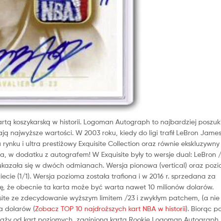
kartą koszykarską w historii. Logoman Autograph to najbardziej poszu
ają najwyższe wartości. W 2003 roku, kiedy do ligi trafił LeBron James
rynku i ultra prestiżowy Exquisite Collection oraz równie ekskluzywny
na, w dodatku z autografem! W Exquisite były to wersje dual: LeBron 
ukazała się w dwóch odmianach. Wersja pionowa (vertical) oraz poz
iecie (1/1). Wersja pozioma została trafiona i w 2016 r. sprzedana za
ę, że obecnie ta karta może być warta nawet 10 milionów dolarów.
site ze zdecydowanie wyższym limitem /23 i zwykłym patchem, (a nie
a dolarów (
Zobacz TOP 10 najdroższych kart NBA w historii
). Biorąc 
zedaży od kart poziomych, zaginiona karta Rookie Logoman Autograph