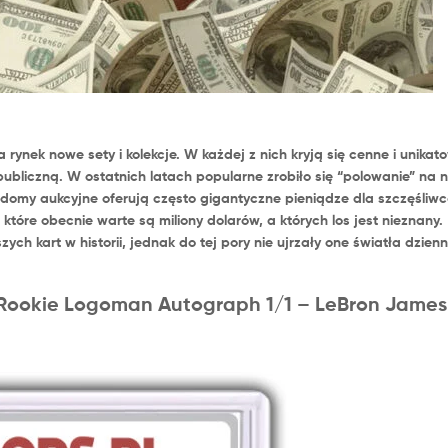
ynek nowe sety i kolekcje. W każdej z nich kryją się cenne i unikato
publiczną. W ostatnich latach popularne zrobiło się “polowanie” na 
ze domy aukcyjne oferują często gigantyczne pieniądze dla szczęśliwc
 które obecnie warte są miliony dolarów, a których los jest nieznany.
ych kart w historii, jednak do tej pory nie ujrzały one światła dzien
n Rookie Logoman Autograph 1/1 – LeBron James