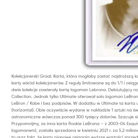
Kolekcjonerski Graal. Karta, która mogłaby zostać najdroższą 
karty wśród kolekcjonerów. Z reguły limitowane są do 1/1 i osiąg
dwie kolekcje zawierały kartę logoman Lebrona. Debiutujący na 
Collection. Jednak tylko Ultimate oferował solo logoman LeBro
LeBron / Kobe i bez podpisów. W dodatku w Ultimate ta karta 
(horizontal). Obie oczywiście wydane w nakładzie 1 sztuki na św
astronomiczne wówczas ponad 300 tysięcy dolarów. Szacuje si
Przypomnijmy, ze inna karta Rookie LeBrona – z 2003-04 Exqui
logomanem), została sprzedana w kwietniu 2021 r. za 5.2 milion
to oraz fakt, że karty pionowe osiągają wyższe wartości spr