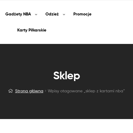
Gadżety
NBA
Odzież
Promocje
Karty Piłkarskie
Sklep
Strona główna
Wpisy otagowane „sklep z kartami nba”