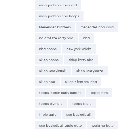
mark jackson nba card
mark jackson nba hoops
Menendez brothers
menendez nba card
najdroższe karty nba
nba
nba hoops
new york knicks
sklep hoops
sklep karty nba
sklep koszykarski
sklep koszykarza
sklep nba
sklep z kartami nba
topps lebron curry curant
topps now
topps olympic
topps triple
triple auto
usa basketball
usa basketball triple auto
worki na buty