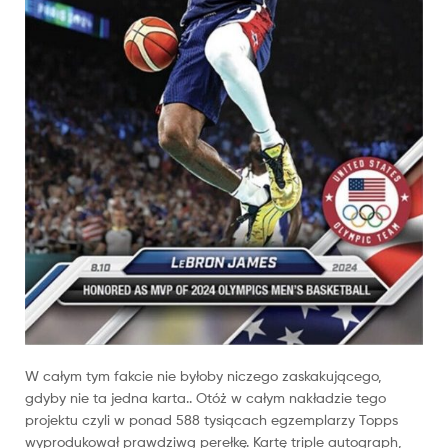
W całym tym fakcie nie byłoby niczego zaskakującego,
gdyby nie ta jedna karta.. Otóż w całym nakładzie tego
projektu czyli w ponad 588 tysiącach egzemplarzy Topps
wyprodukował prawdziwą perełkę. Kartę triple autograph,