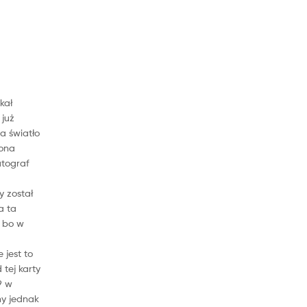
kał
 już
a światło
rona
utograf
y został
a ta
, bo w
 jest to
tej karty
9 w
my jednak