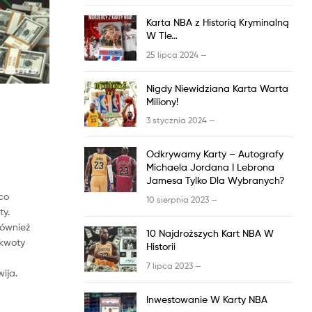
Karta
NBA
z
Historią Kryminalną
W Tle…
25 lipca 2024 —
Nigdy Niewidziana Karta Warta
Miliony!
3 stycznia 2024 —
Odkrywamy Karty – Autografy
Michaela Jordana I Lebrona
Jamesa Tylko Dla Wybranych?
ąco
10 sierpnia 2023 —
ty.
również
10 Najdroższych Kart
NBA
W
 kwoty
Historii
7 lipca 2023 —
ija.
Inwestowanie W Karty
NBA