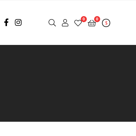
0
0
$