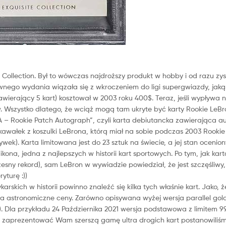
 Collection. Był to wówczas najdroższy produkt w hobby i od razu zys
wnego wydania wiązała się z wkroczeniem do ligi supergwiazdy, jaką
awierający 5 kart) kosztował w 2003 roku 400$. Teraz, jeśli wypływa n
w. Wszystko dlatego, że wciąż mogą tam ukryte być karty Rookie LeB
PA – Rookie Patch Autograph”, czyli karta debiutancka zawierająca a
kawałek z koszulki LeBrona, którą miał na sobie podczas 2003 Rookie
ek). Karta limitowana jest do 23 sztuk na świecie, a jej stan ocenion
ikona, jedna z najlepszych w historii kart sportowych. Po tym, jak kart
esny rekord), sam LeBron w wywiadzie powiedział, że jest szczęśliwy
yturę :))
skich w historii powinno znaleźć się kilka tych właśnie kart. Jako, że
ła astronomiczne ceny. Zarówno opisywana wyżej wersja parallel gold 
9). Dla przykładu 24 Października 2021 wersja podstawowa z limitem 9
by zaprezentować Wam szerszą gamę ultra drogich kart postanowiliś