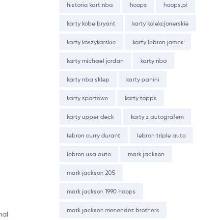
historia kart nba
hoops
hoops.pl
karty kobe bryant
karty kolekcjonerskie
karty koszykarskie
karty lebron james
karty michael jordan
karty nba
karty nba sklep
karty panini
karty sportowe
karty topps
karty upper deck
karty z autografem
lebron curry durant
lebron triple auto
lebron usa auto
mark jackson
mark jackson 205
mark jackson 1990 hoops
mark jackson menendez brothers
nal