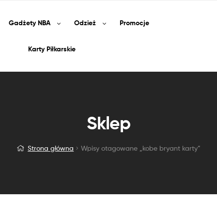
Gadżety
NBA
Odzież
Promocje
Karty Piłkarskie
Sklep
Strona główna
Wpisy otagowane „kobe bryant karty”