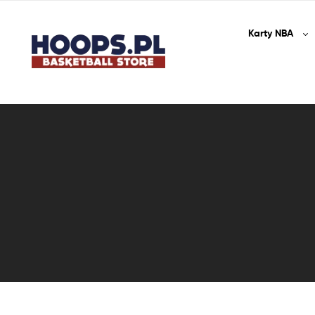
Karty
NBA