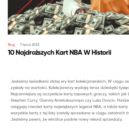
Blog
7 lipca 2023
10 Najdroższych Kart
NBA
W Historii
Jesteśmy świadkami złotej ery kart kolekcjonerskich. W ciągu os
zyskały na wartości. Kolekcjonerzy wydają teraz dziesiątki tysi
Najcenniejsze są oczywiście karty topowych graczy, takich ja
Stephen Curry, Giannis Antetokounmpo czy Luka Doncic. Poniżej
osiągają również karty największych legend NBA, a także kart
wszystkie karty z tej listy zostały sprzedane w ciągu ostatnich 
Jesteśmy pewni, że wkrótce padnie nowy rekord sprzedaży.