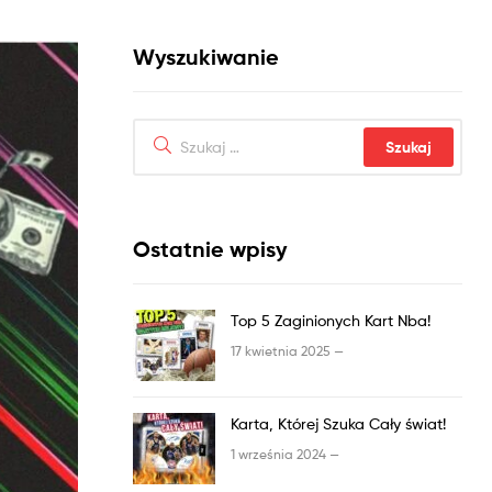
Wyszukiwanie
Ostatnie wpisy
Top 5 Zaginionych Kart Nba!
17 kwietnia 2025 —
Karta, Której Szuka Cały świat!
1 września 2024 —