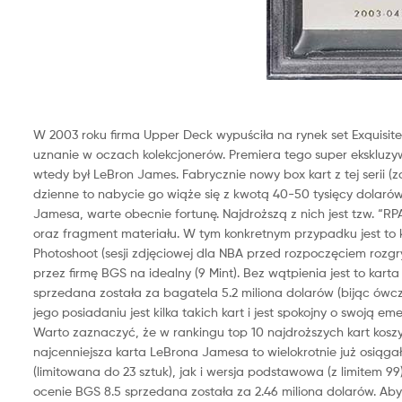
W 2003 roku firma Upper Deck wypuściła na rynek set Exquisite
uznanie w oczach kolekcjonerów. Premiera tego super ekskluzy
wtedy był LeBron James. Fabrycznie nowy box kart z tej serii (z
dzienne to nabycie go wiąże się z kwotą 40-50 tysięcy dolaró
Jamesa, warte obecnie fortunę. Najdroższą z nich jest tzw. “R
oraz fragment materiału. W tym konkretnym przypadku jest to 
Photoshoot (sesji zdjęciowej dla NBA przed rozpoczęciem rozgryw
przez firmę BGS na idealny (9 Mint). Bez wątpienia jest to karta 
sprzedana została za bagatela 5.2 miliona dolarów (bijąc ówcz
jego posiadaniu jest kilka takich kart i jest spokojny o swoją emer
Warto zaznaczyć, że w rankingu top 10 najdroższych kart koszykar
najcenniejsza karta LeBrona Jamesa to wielokrotnie już osiąga
(limitowana do 23 sztuk), jak i wersja podstawowa (z limitem 9
ocenie BGS 8.5 sprzedana została za 2.46 miliona dolarów. A