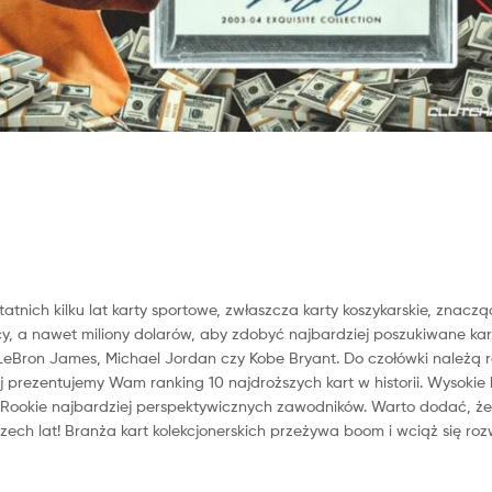
tatnich kilku lat karty sportowe, zwłaszcza karty koszykarskie, znacz
ęcy, a nawet miliony dolarów, aby zdobyć najbardziej poszukiwane kar
k LeBron James, Michael Jordan czy Kobe Bryant. Do czołówki należą 
 prezentujemy Wam ranking 10 najdroższych kart w historii. Wysokie
y Rookie najbardziej perspektywicznych zawodników. Warto dodać, że
trzech lat! Branża kart kolekcjonerskich przeżywa boom i wciąż się rozw