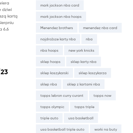
wiera
mark jackson nba card
e dziwi
jszą kartą
mark jackson nba hoops
Sierpniu
Menendez brothers
menendez nba card
a 6.6
najdroższe karty nba
nba
nba hoops
new york knicks
sklep hoops
sklep karty nba
/23
sklep koszykarski
sklep koszykarza
sklep nba
sklep z kartami nba
topps lebron curry curant
topps now
topps olympic
topps triple
triple auto
usa basketball
usa basketball triple auto
worki na buty