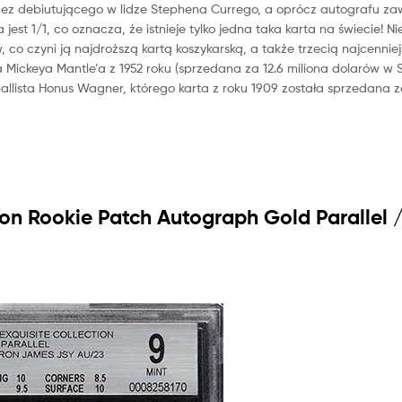
rzez debiutującego w lidze Stephena Currego, a oprócz autografu za
st 1/1, co oznacza, że istnieje tylko jedna taka karta na świecie! Ni
 co czyni ją najdroższą kartą koszykarską, a także trzecią najcennie
ta Mickeya Mantle’a z 1952 roku (sprzedana za 12.6 miliona dolarów w 
ballista Honus Wagner, którego karta z roku 1909 została sprzedana z
on Rookie Patch Autograph Gold Parallel 